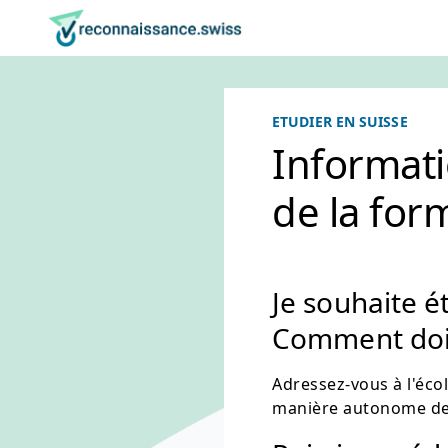
Naviguez sur reconnaissance.swiss
Aller au contenu
Réglage de la langue
Navigation principale
Retour à la page d'accueil
ETUDIER EN SUISSE
Informati
de la for
Je souhaite é
Comment dois
Adressez-vous à l'écol
manière autonome de 