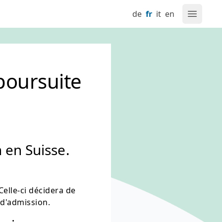
de
fr
it
en
Ouvrir l
poursuite
 en Suisse.
Celle-ci décidera de
d'admission.