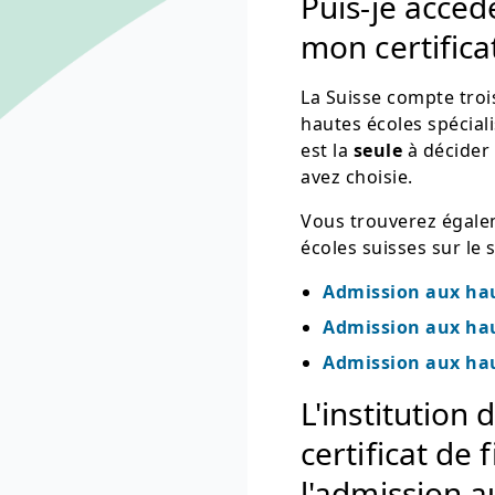
Puis-je accéd
mon certifica
La Suisse compte trois
hautes écoles spécial
est la
seule
à décider 
avez choisie.
Vous trouverez égalem
écoles suisses sur le s
Admission aux hau
Admission aux hau
Admission aux hau
L'institutio
certificat de
l'admission a