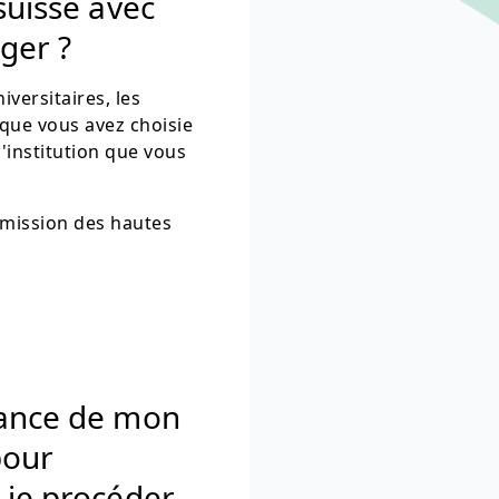
suisse avec
ger ?
iversitaires, les
 que vous avez choisie
'institution que vous
dmission des hautes
sance de mon
pour
-je procéder