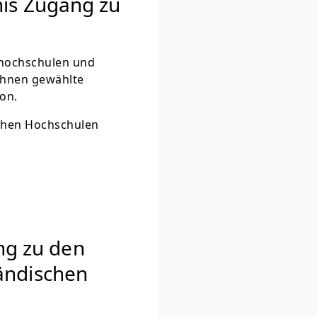
nis Zugang zu
hhochschulen und
Ihnen gewählte
on.
schen Hochschulen
ung zu den
ändischen