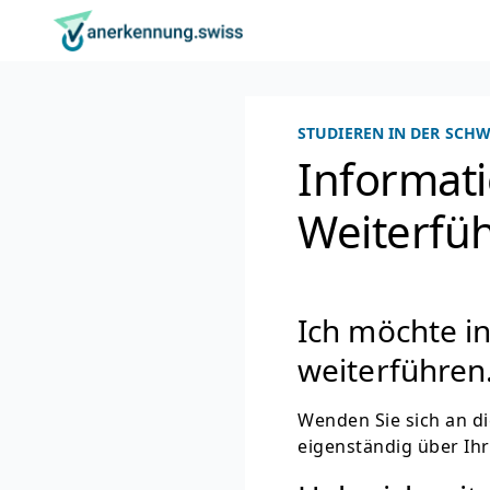
Navigieren auf anerkennung.swiss
Zum Inhalt
Spracheinstellung
Hauptnavigation
Zur Startseite
STUDIEREN IN DER SCHW
Informat
Weiterfü
Ich möchte i
weiterführen.
Wenden Sie sich an di
eigenständig über Ih