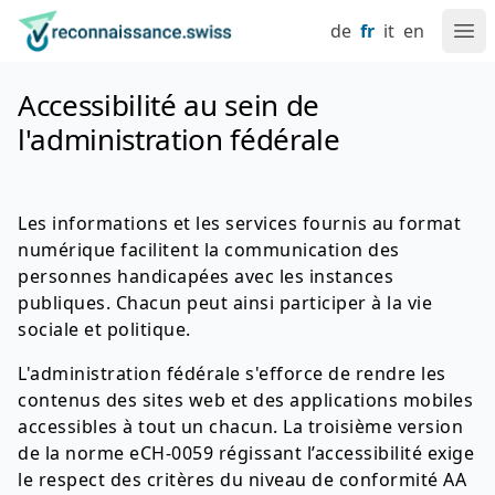
Naviguez sur reconnaissance.swiss
Aller au contenu
Réglage de la langue
Navigation principale
Retour à la page d'accueil
de
fr
it
en
Ouv
Accessibilité au sein de
l'administration fédérale
Les informations et les services fournis au format
numérique facilitent la communication des
personnes handicapées avec les instances
publiques. Chacun peut ainsi participer à la vie
sociale et politique.
L'administration fédérale s'efforce de rendre les
contenus des sites web et des applications mobiles
accessibles à tout un chacun. La troisième version
de la norme eCH-0059 régissant l’accessibilité exige
le respect des critères du niveau de conformité AA