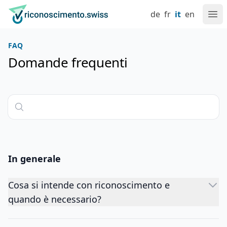
Navigate su riconoscimento.swiss
Vai al contenuto
Impostazione lingua
Navigazione principale
Alla homepage
de
fr
it
en
Apr
FAQ
Domande frequenti
In generale
Cosa si intende con riconoscimento e
quando è necessario?