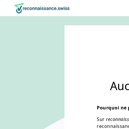
Naviguez sur reconnaissance.swiss
Aller au contenu
Réglage de la langue
Navigation principale
Retour à la page d'accueil
Auc
Pourquoi ne p
Sur
reconnaiss
reconnaissanc