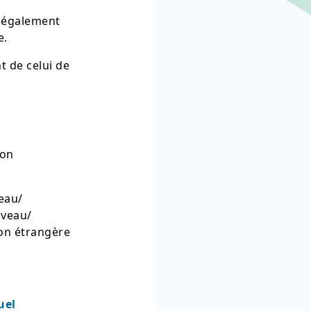
t également
e.
t de celui de
ion
veau/
iveau/
ion étrangère
uel